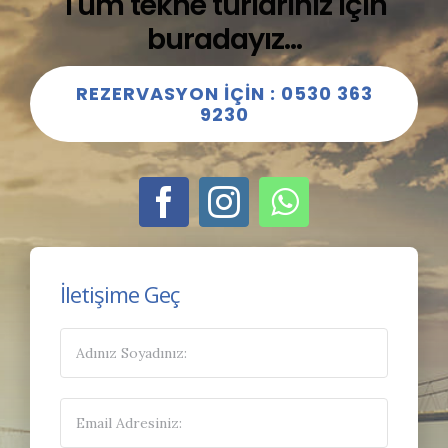
Tüm tekne turlarınız için
buradayız…
REZERVASYON İÇİN : 0530 363
9230
İletişime Geç