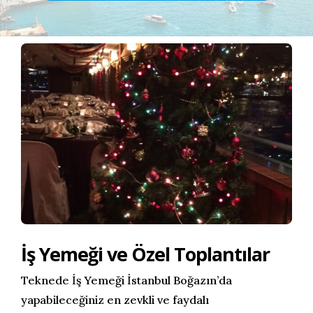
TEKNEDE DÜĞÜN
İLETİŞİM
DOĞUM GÜNÜ PARTİSİ
MEZUNİYET BALOSU
İŞ YEMEĞİ & ÖZEL TOPLANTILAR
İş Yemeği ve Özel Toplantılar
Teknede İş Yemeği İstanbul Boğazın’da
yapabileceğiniz en zevkli ve faydalı